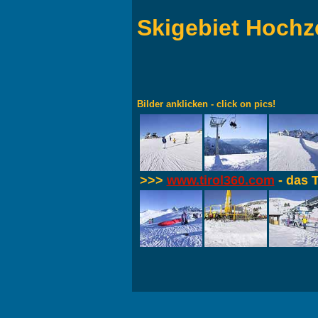
Skigebiet Hochz
Bilder anklicken - click on pics!
>>>
www.tirol360.com
- das T