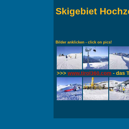
Skigebiet Hochz
Bilder anklicken - click on pics!
>>>
www.tirol360.com
- das T