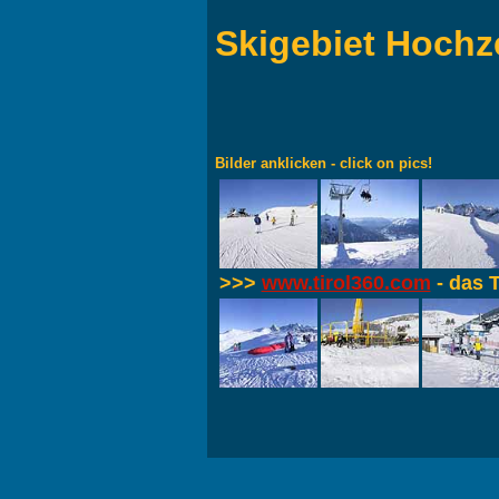
Skigebiet Hochz
Bilder anklicken - click on pics!
>>>
www.tirol360.com
- das T