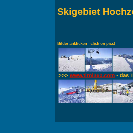
Skigebiet Hochz
Bilder anklicken - click on pics!
>>>
www.tirol360.com
- das T