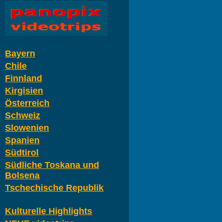
Bayern
Chile
Finnland
Kirgisien
Österreich
Schweiz
Slowenien
Spanien
Südtirol
Südliche Toskana und
Bolsena
Tschechische Republik
Kulturelle Highlights